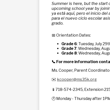
Summer is here, but the start o
upcoming school year by joining
ya está aquí, pero el inicio de
para el nuevo ciclo escolar as
grado.
📅 Orientation Dates:
Grade 6
: Tuesday, July 29
Grade 7
: Wednesday, Aug
Grade 8
: Wednesday, Aug
📞 For more information cont
Ms. Cooper, Parent Coordinato
✉️
kcooper@ms35k.org
📱718-574-2345, Extension 21
🕐 Monday - Thursday after 1P