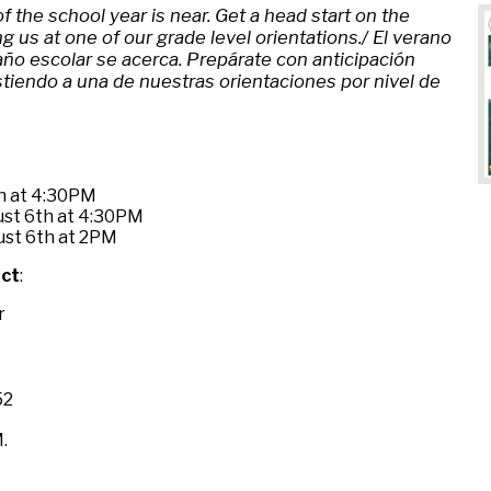
f the school year is near. Get a head start on the
 us at one of our grade level orientations./ El verano
l año escolar se acerca. Prepárate con anticipación
istiendo a una de nuestras orientaciones por nivel de
th at 4:30PM
ust 6th at 4:30PM
ust 6th at 2PM
act
:
r
52
M.