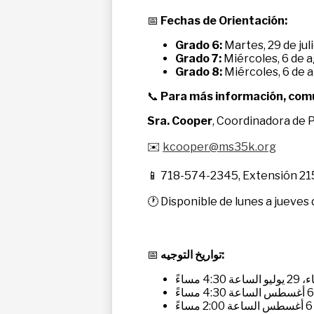
📅
Fechas de Orientación:
Grado 6:
Martes, 29 de juli
Grado 7:
Miércoles, 6 de a
Grado 8:
Miércoles, 6 de a
📞
Para más información, com
Sra. Cooper
, Coordinadora de 
✉️
kcooper@ms35k.org
📱 718-574-2345, Extensión 21
🕐 Disponible de lunes a jueves 
📅
تواريخ التوجيه:
4:30 مساءً