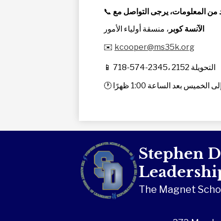
📞
الآنسة كوبر
، منسقة أولياء الأمور
✉️
kcooper@ms35k.org
📱 718-574-2345، التحويلة 2152
🕐 الخميس بعد الساعة 1:00 ظهرًا
Stephen D
Leadership
The Magnet School