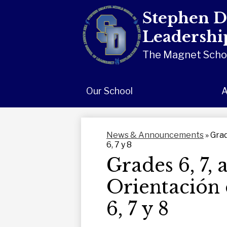
Stephen D
Leadership
The Magnet School
Skip
to
main
content
Our School
A
News & Announcements
»
Grad
6, 7 y 8
Grades 6, 7,
Orientación 
6, 7 y 8